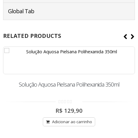
Global Tab
RELATED PRODUCTS
Solução Aquosa Pielsana Polihexanida 350ml
0
R$
129,90
out
of
5
Adicionar ao carrinho