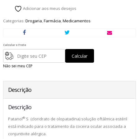
Adicionar aos meus desejos
Categorias:
Drogaria
,
Farmácia
,
Medicamentos
Calcular o Frete
Calcular
Não sei meu CEP
Descrição
Descrição
®
Patanol
S (cloridrato de olopatadina) solução oftálmica estéril
está indicado para o tratamento da coceira ocular associada a
conjuntivite alérgica.