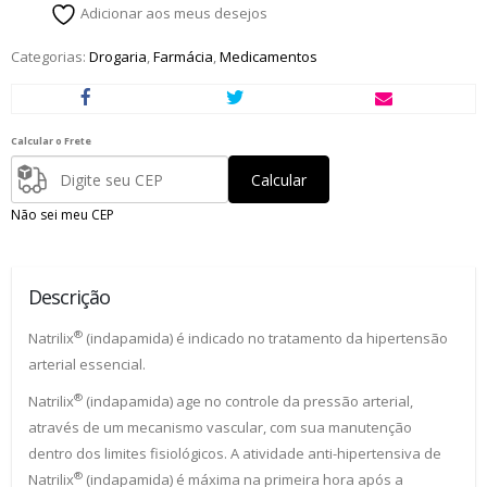
Adicionar aos meus desejos
Categorias:
Drogaria
,
Farmácia
,
Medicamentos
Calcular o Frete
Calcular
Não sei meu CEP
Descrição
®
Natrilix
(indapamida) é indicado no tratamento da hipertensão
arterial essencial.
®
Natrilix
(indapamida) age no controle da pressão arterial,
através de um mecanismo vascular, com sua manutenção
dentro dos limites fisiológicos. A atividade anti-hipertensiva de
®
Natrilix
(indapamida) é máxima na primeira hora após a