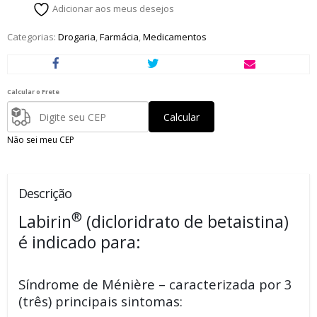
Adicionar aos meus desejos
Categorias:
Drogaria
,
Farmácia
,
Medicamentos
Calcular o Frete
Calcular
Não sei meu CEP
Descrição
®
Labirin
(dicloridrato de betaistina)
é indicado para:
Síndrome de Ménière – caracterizada por 3
(três) principais sintomas: