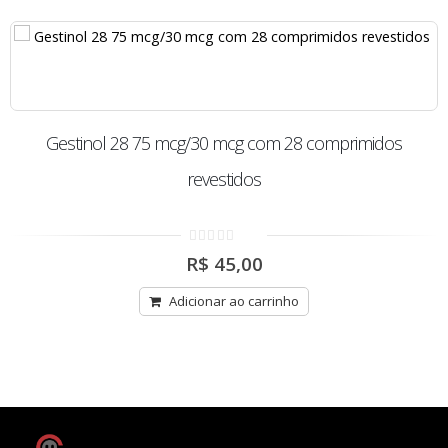
3
Gestinol 28 75 mcg/30 mcg com 28 comprimidos
revestidos
0
R$
45,00
out
of
5
Adicionar ao carrinho