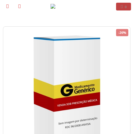
0
-26%