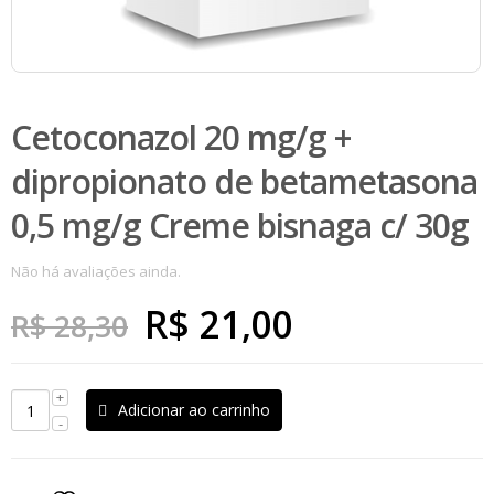
Cetoconazol 20 mg/g +
dipropionato de betametasona
0,5 mg/g Creme bisnaga c/ 30g
Não há avaliações ainda.
O
O
R$
21,00
R$
28,30
preço
preço
original
atual
Adicionar ao carrinho
era:
é:
R$ 28,30.
R$ 21,00.