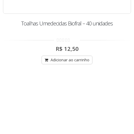
Toalhas Umedecidas Biofral – 40 unidades
0
R$
12,50
out
of
5
Adicionar ao carrinho