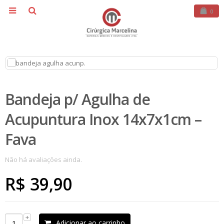
0
Bandeja p/ Agulha de
Acupuntura Inox 14x7x1cm –
Fava
Não há avaliações ainda.
R$
39,90
Adicionar ao carrinho