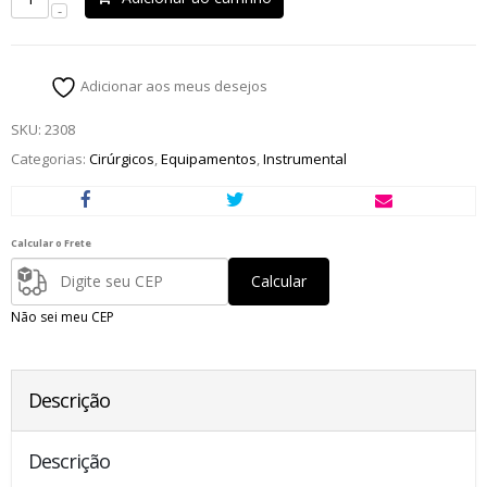
Adicionar aos meus desejos
SKU:
2308
Categorias:
Cirúrgicos
,
Equipamentos
,
Instrumental
Calcular o Frete
Calcular
Não sei meu CEP
Descrição
Descrição