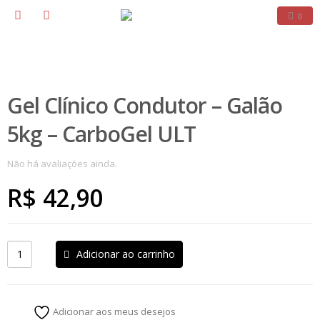
0
Gel Clínico Condutor – Galão
5kg – CarboGel ULT
Não há avaliações ainda.
R$
42,90
Adicionar ao carrinho
Adicionar aos meus desejos