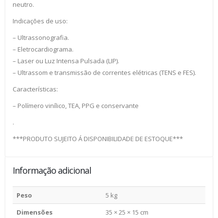
neutro.
Indicações de uso:
– Ultrassonografia.
– Eletrocardiograma.
– Laser ou Luz Intensa Pulsada (LIP).
– Ultrassom e transmissão de correntes elétricas (TENS e FES).
Características:
– Polímero vinílico, TEA, PPG e conservante
.
***PRODUTO SUJEITO Á DISPONIBILIDADE DE ESTOQUE***
Informação adicional
Peso
5 kg
Dimensões
35 × 25 × 15 cm