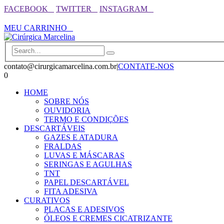
FACEBOOK⠀
TWITTER⠀
INSTAGRAM⠀
⠀⠀⠀⠀⠀⠀⠀⠀⠀⠀⠀⠀⠀⠀⠀⠀⠀⠀⠀⠀⠀⠀⠀⠀⠀⠀⠀⠀⠀⠀⠀⠀⠀⠀⠀⠀
MEU CARRINHO⠀
contato@cirurgicamarcelina.com.br
|
CONTATE-NOS
0
HOME
SOBRE NÓS
OUVIDORIA
TERMO E CONDIÇÕES
DESCARTÁVEIS
GAZES E ATADURA
FRALDAS
LUVAS E MÁSCARAS
SERINGAS E AGULHAS
TNT
PAPEL DESCARTÁVEL
FITA ADESIVA
CURATIVOS
PLACAS E ADESIVOS
ÓLEOS E CREMES CICATRIZANTE