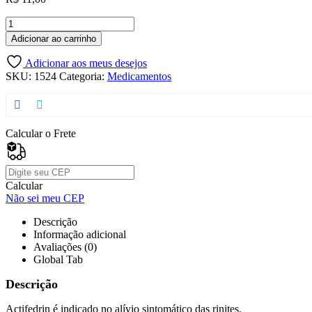
Adicionar ao carrinho
Adicionar aos meus desejos
SKU:
1524
Categoria:
Medicamentos
Calcular o Frete
Calcular
Não sei meu CEP
Descrição
Informação adicional
Avaliações (0)
Global Tab
Descrição
Actifedrin é indicado no alívio sintomático das rinites.