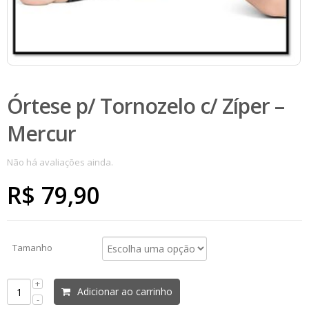
Órtese p/ Tornozelo c/ Zíper –
Mercur
Não há avaliações ainda.
R$
79,90
Tamanho
Adicionar ao carrinho