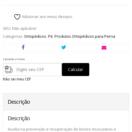
Adicionar aos meus desejos
SKU:
Não aplicável
Categorias:
Ortopédicos
,
Pé
,
Produtos Ortopédicos para Perna
Calcular o Frete
Calcular
Não sei meu CEP
Descrição
Descrição
Auxilia na prevenção e recuperação de lesões musculares e