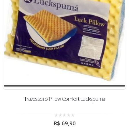
Travesseiro Pillow Comfort Luckspuma
0
R$
69,90
out
of