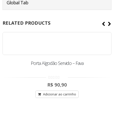
Global Tab
RELATED PRODUCTS
Porta Algodão Servido – Fava
0
R$
90,90
out
of
5
Adicionar ao carrinho