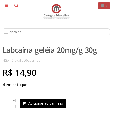
0
Labcaína geléia 20mg/g 30g
Não há avaliações ainda.
R$
14,90
4 em estoque
Adicionar ao carrinho