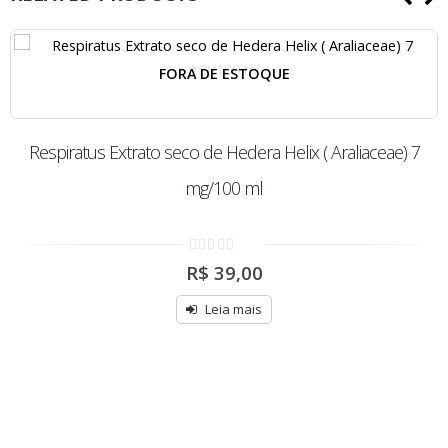
FORA DE ESTOQUE
Respiratus Extrato seco de Hedera Helix ( Araliaceae) 7
mg/100 ml
0
R$
39,00
out
of
5
Leia mais