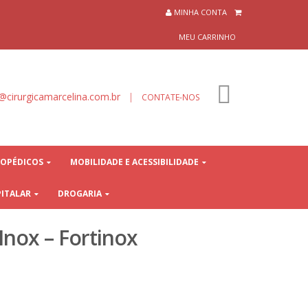
⠀⠀⠀⠀⠀⠀⠀⠀⠀⠀⠀⠀⠀⠀⠀⠀⠀⠀⠀⠀⠀⠀⠀⠀⠀⠀⠀⠀⠀⠀
MINHA CONTA⠀
MEU CARRINHO⠀
@cirurgicamarcelina.com.br
|
0
CONTATE-NOS
OPÉDICOS
MOBILIDADE E ACESSIBILIDADE
PITALAR
DROGARIA
Inox – Fortinox