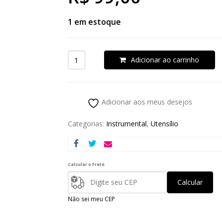
1 em estoque
Adicionar ao carrinho
Adicionar aos meus desejos
Categorias:
Instrumental
,
Utensílio
Calcular o Frete
Calcular
Não sei meu CEP