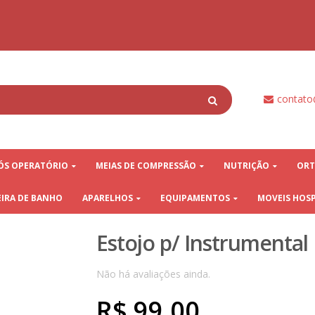
⠀⠀⠀⠀⠀⠀⠀⠀⠀⠀⠀⠀⠀⠀⠀⠀⠀⠀⠀⠀⠀⠀⠀⠀⠀⠀⠀⠀⠀⠀⠀⠀⠀⠀⠀⠀⠀⠀⠀⠀⠀⠀⠀⠀⠀⠀⠀⠀⠀⠀⠀⠀⠀⠀⠀⠀
⠀⠀⠀⠀⠀⠀⠀⠀⠀⠀⠀⠀⠀⠀⠀⠀⠀⠀⠀⠀⠀⠀⠀⠀⠀⠀⠀⠀⠀⠀
contato
ÓS OPERATÓRIO
MEIAS DE COMPRESSÃO
NUTRIÇÃO
ORT
IRA DE BANHO
APARELHOS
EQUIPAMENTOS
MOVEIS HOS
Estojo p/ Instrumental 
Não há avaliações ainda.
R$
99,00