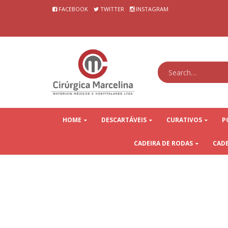
FACEBOOK⠀
TWITTER⠀
INSTAGRAM⠀
⠀⠀⠀⠀⠀⠀⠀⠀⠀⠀⠀⠀⠀
⠀⠀⠀⠀⠀⠀⠀⠀⠀⠀⠀⠀⠀⠀⠀⠀⠀⠀⠀⠀⠀⠀⠀⠀⠀⠀⠀⠀⠀⠀⠀⠀⠀⠀⠀⠀⠀⠀⠀⠀⠀⠀⠀⠀
HOME
DESCARTÁVEIS
CURATIVOS
P
CADEIRA DE RODAS
CADE