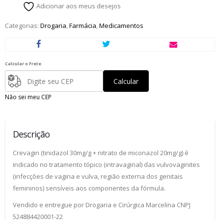
Adicionar aos meus desejos
Categorias:
Drogaria
,
Farmácia
,
Medicamentos
Calcular o Frete
Calcular
Não sei meu CEP
Descrição
Crevagin (tinidazol 30mg/g + nitrato de miconazol 20mg/g) é
indicado no tratamento tópico (intravaginal) das vulvovaginites
(infecções de vagina e vulva, região externa dos genitais
femininos) sensíveis aos componentes da fórmula.
Vendido e entregue por Drogaria e Cirúrgica Marcelina CNPJ
524884420001-22