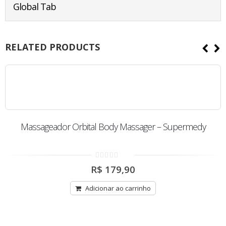
Global Tab
RELATED PRODUCTS
Massageador Orbital Body Massager – Supermedy
0
R$
179,90
out
of
5
Adicionar ao carrinho