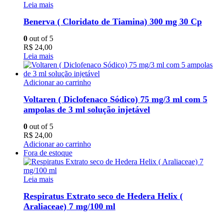
Leia mais
Benerva ( Cloridato de Tiamina) 300 mg 30 Cp
0
out of 5
R$
24,00
Leia mais
Adicionar ao carrinho
Voltaren ( Diclofenaco Sódico) 75 mg/3 ml com 5
ampolas de 3 ml solução injetável
0
out of 5
R$
24,00
Adicionar ao carrinho
Fora de estoque
Leia mais
Respiratus Extrato seco de Hedera Helix (
Araliaceae) 7 mg/100 ml