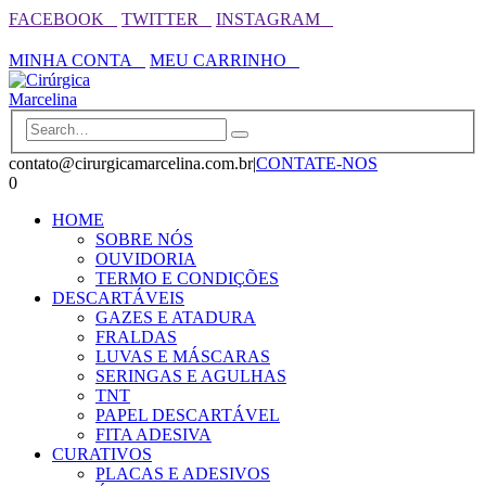
FACEBOOK⠀
TWITTER⠀
INSTAGRAM⠀
⠀⠀⠀⠀⠀⠀⠀⠀⠀⠀⠀⠀⠀⠀⠀⠀⠀⠀⠀⠀⠀⠀⠀⠀⠀⠀⠀⠀⠀⠀⠀⠀⠀⠀⠀⠀
MINHA CONTA⠀
MEU CARRINHO⠀
contato@cirurgicamarcelina.com.br
|
CONTATE-NOS
0
HOME
SOBRE NÓS
OUVIDORIA
TERMO E CONDIÇÕES
DESCARTÁVEIS
GAZES E ATADURA
FRALDAS
LUVAS E MÁSCARAS
SERINGAS E AGULHAS
TNT
PAPEL DESCARTÁVEL
FITA ADESIVA
CURATIVOS
PLACAS E ADESIVOS