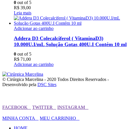
0
out of 5
R$
39,00
Leia mais
Adicionar ao carrinho
Addera D3 Colecalciferol ( VitaminaD3)
10.000U.I/mL Solução Gotas 400U.I Contém 10 ml
0
out of 5
R$
71,00
Adicionar ao carrinho
© Cirúrgica Marcelina - 2020 Todos Direitos Reservados -
Desenvolvido pela
DSC Sites
FACEBOOK⠀
TWITTER⠀
INSTAGRAM⠀
⠀⠀⠀⠀⠀⠀⠀⠀⠀⠀⠀⠀⠀⠀⠀⠀⠀⠀⠀⠀⠀⠀⠀⠀⠀⠀⠀⠀⠀⠀⠀⠀⠀⠀⠀⠀
MINHA CONTA⠀
MEU CARRINHO⠀
HOME