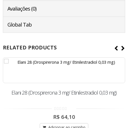
Avaliações (0)
Global Tab
RELATED PRODUCTS
Elani 28 (Drospirerona 3 mg/ Etinilestradiol 0,03 mg)
0
R$
64,10
out
of
5
Adicionar ao carrinho