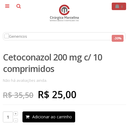
0
-30%
Cetoconazol 200 mg c/ 10
comprimidos
Não há avaliações ainda.
O
O
R$
25,00
R$
35,50
preço
preço
original
atual
Adicionar ao carrinho
era:
é: