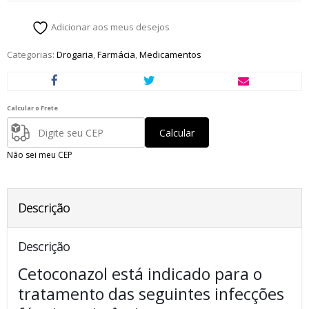
R$ 35,50.
R$ 25,00.
Adicionar aos meus desejos
Categorias:
Drogaria
,
Farmácia
,
Medicamentos
Calcular o Frete
Calcular
Não sei meu CEP
Descrição
Descrição
Cetoconazol está indicado para o
tratamento das seguintes infecções