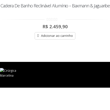
Cadeira De Banho Reclinável Alumínio – Baxmann & Jaguaribe
0
R$
2.459,90
out
of
5
Adicionar ao carrinho
© Cirúrgica Marcelina - 2020 Todos Direitos Reservados - Desenvolvido pela
DSC Sites