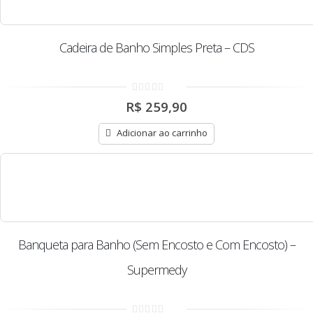
Cadeira de Banho Simples Preta – CDS
0
R$
259,90
out
of
5
Adicionar ao carrinho
Banqueta para Banho (Sem Encosto e Com Encosto) –
Supermedy