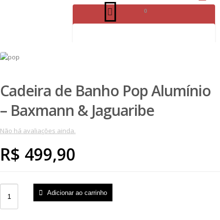
0
⠀⠀⠀⠀⠀⠀⠀⠀⠀⠀⠀⠀⠀⠀⠀⠀⠀⠀⠀⠀⠀⠀⠀⠀⠀⠀⠀⠀⠀⠀⠀⠀⠀⠀⠀⠀⠀⠀⠀⠀⠀⠀⠀⠀⠀⠀⠀⠀⠀⠀
Cadeira de Banho Pop Alumínio
– Baxmann & Jaguaribe
Não há avaliações ainda.
R$
499,90
Adicionar ao carrinho