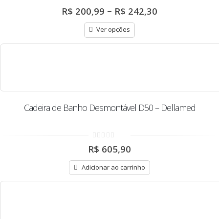
0
Price
–
R$
200,99
R$
242,30
out
range:
of
R$ 200,99
5
Ver opções
through
R$ 242,30
Cadeira de Banho Desmontável D50 – Dellamed
0
R$
605,90
out
of
5
Adicionar ao carrinho