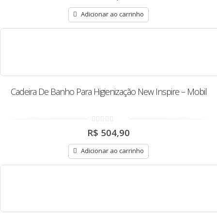
of
5
Adicionar ao carrinho
Cadeira De Banho Para Higienização New Inspire – Mobil
0
R$
504,90
out
of
5
Adicionar ao carrinho