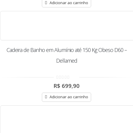
5
Adicionar ao carrinho
Cadeira de Banho em Alumínio até 150 Kg Obeso D60 –
Dellamed
0
R$
699,90
out
of
5
Adicionar ao carrinho