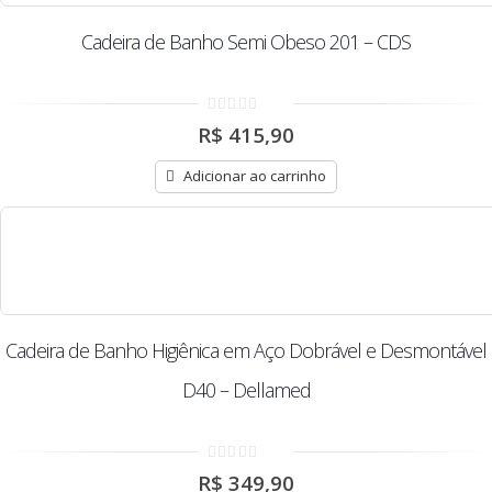
Cadeira de Banho Semi Obeso 201 – CDS
0
R$
415,90
out
of
5
Adicionar ao carrinho
Cadeira de Banho Higiênica em Aço Dobrável e Desmontável
D40 – Dellamed
0
R$
349,90
out