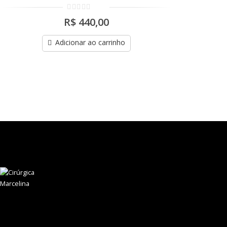
0
R$
440,00
out
of
5
Adicionar ao carrinho