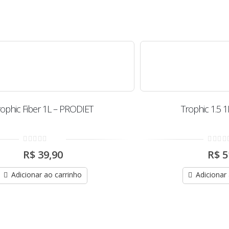
rophic Fiber 1L – PRODIET
Trophic 1.5 
0
0
R$
39,90
R$
5
out
out
of
of
5
5
Adicionar ao carrinho
Adicionar