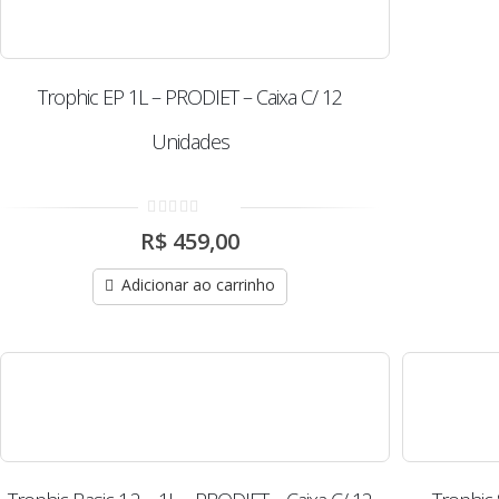
Trophic EP 1L – PRODIET – Caixa C/ 12
Unidades
0
R$
459,00
out
of
5
Adicionar ao carrinho