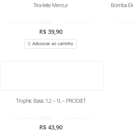
Tira-leite Mercur
Bomba Elét
0
R$
39,90
out
of
5
Adicionar ao carrinho
Trophic Basic 1.2 – 1L – PRODIET
0
R$
43,90
out
of