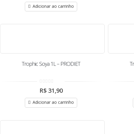
5
Adicionar ao carrinho
Trophic Soya 1L – PRODIET
T
0
R$
31,90
out
of
5
Adicionar ao carrinho