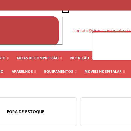
⠀⠀⠀⠀⠀⠀⠀⠀⠀⠀⠀⠀⠀⠀⠀⠀⠀⠀⠀⠀⠀⠀⠀⠀⠀⠀⠀⠀⠀⠀⠀⠀⠀⠀⠀⠀⠀⠀⠀⠀⠀⠀⠀⠀⠀⠀⠀⠀⠀⠀⠀⠀⠀⠀⠀⠀
⠀⠀⠀⠀⠀⠀⠀⠀⠀⠀⠀⠀⠀⠀⠀⠀⠀⠀⠀⠀⠀⠀⠀⠀⠀⠀⠀⠀⠀⠀
contato@cirurgicamarcelina.c
RIO
MEIAS DE COMPRESSÃO
NUTRIÇÃO
ORTOPÉDICOS
HO
APARELHOS
EQUIPAMENTOS
MOVEIS HOSPITALAR
FORA DE ESTOQUE