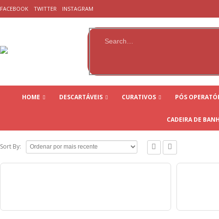
FACEBOOK⠀
TWITTER⠀
INSTAGRAM⠀
⠀⠀⠀⠀⠀⠀⠀⠀⠀⠀⠀⠀⠀⠀⠀⠀⠀⠀⠀⠀⠀⠀⠀⠀⠀⠀⠀⠀⠀⠀
⠀⠀⠀⠀⠀⠀⠀⠀⠀⠀⠀⠀⠀⠀⠀⠀⠀⠀⠀⠀⠀⠀⠀⠀⠀⠀⠀⠀⠀⠀⠀⠀⠀⠀⠀⠀⠀⠀⠀⠀⠀⠀⠀⠀
HOME
DESCARTÁVEIS
CURATIVOS
PÓS OPERATÓ
CADEIRA DE BAN
Sort By: