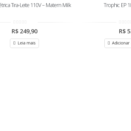
rica Tira-Leite 110V – Matern Milk
Trophic EP 
0
0
R$
249,90
R$
5
out
out
of
of
5
5
Leia mais
Adicionar