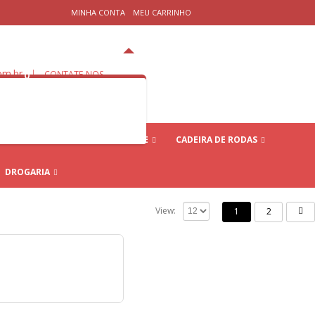
⠀⠀⠀⠀⠀⠀⠀⠀⠀⠀⠀⠀⠀
MINHA CONTA⠀
MEU CARRINHO⠀
om.br
|
0
CONTATE-NOS
MOBILIDADE E ACESSIBILIDADE
CADEIRA DE RODAS
DROGARIA
View:
1
2