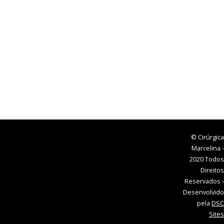
© Cirúrgica
Marcelina -
2020 Todos
Direitos
Reservados -
Desenvolvido
pela
DSC
Sites