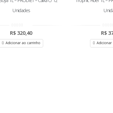
Soya 1L – PRODIET – Caixa C/ 12
Trophic Fiber 1L – P
Unidades
Unid
0
0
R$
320,40
R$
37
out
out
of
of
5
5
Adicionar ao carrinho
Adicionar