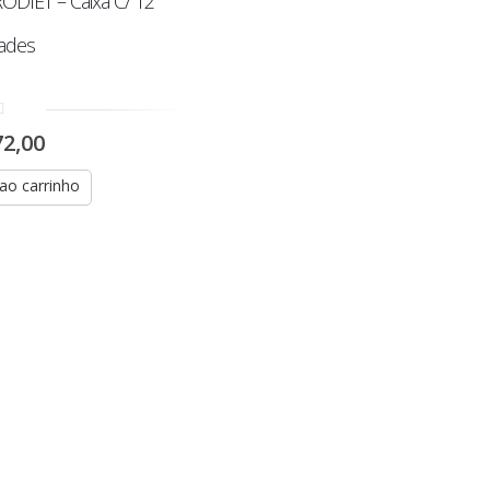
RODIET – Caixa C/ 12
ades
2,00
 ao carrinho