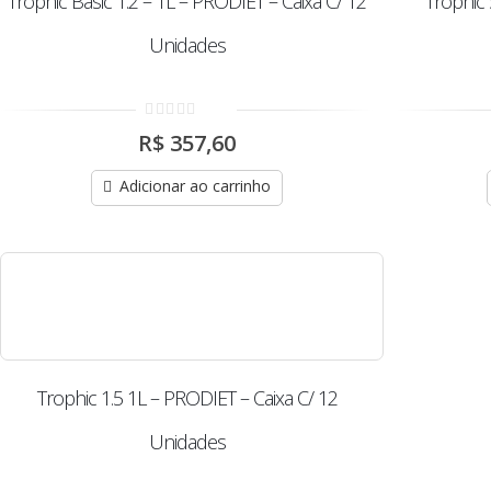
Trophic Basic 1.2 – 1L – PRODIET – Caixa C/ 12
Trophic 
Unidades
0
R$
357,60
out
of
5
Adicionar ao carrinho
Trophic 1.5 1L – PRODIET – Caixa C/ 12
Unidades