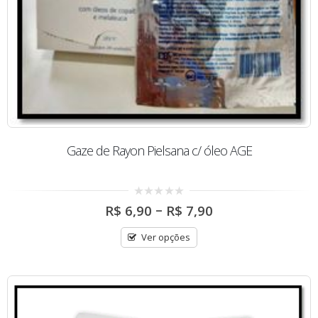
Gaze de Rayon Pielsana c/ óleo AGE
Price
0
–
R$
6,90
R$
7,90
out
range:
of
R$ 6,90
5
Ver opções
through
R$ 7,90