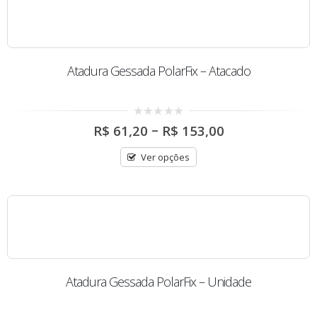
Atadura Gessada PolarFix – Atacado
Price
0
–
R$
61,20
R$
153,00
out
range:
of
R$ 61,20
5
Ver opções
through
R$ 153,00
Atadura Gessada PolarFix – Unidade