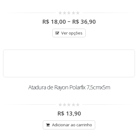
Price
0
–
R$
18,00
R$
36,90
out
range:
of
R$ 18,00
5
Ver opções
through
R$ 36,90
Atadura de Rayon Polarfix 7,5cmx5m
0
R$
13,90
out
of
5
Adicionar ao carrinho