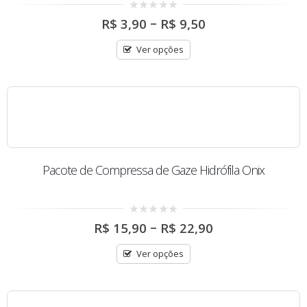
Price
0
–
R$
3,90
R$
9,50
out
range:
of
R$ 3,90
5
Ver opções
through
R$ 9,50
Pacote de Compressa de Gaze Hidrófila Onix
Price
0
–
R$
15,90
R$
22,90
out
range:
of
R$ 15,90
5
Ver opções
through
R$ 22,90