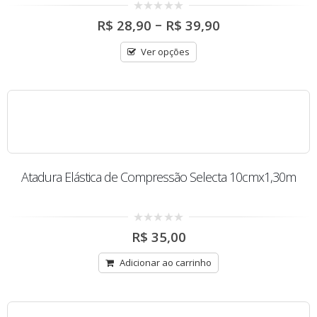
Price
0
–
R$
28,90
R$
39,90
out
range:
of
R$ 28,90
5
Ver opções
through
R$ 39,90
Atadura Elástica de Compressão Selecta 10cmx1,30m
0
R$
35,00
out
of
5
Adicionar ao carrinho