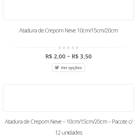
Atadura de Crepom Neve 10cm/15cm/20cm
Price
0
–
R$
2,00
R$
3,50
out
range:
of
R$ 2,00
5
Ver opções
through
R$ 3,50
Atadura de Crepom Neve – 10cm/15cm/20cm – Pacote c/
12 unidades