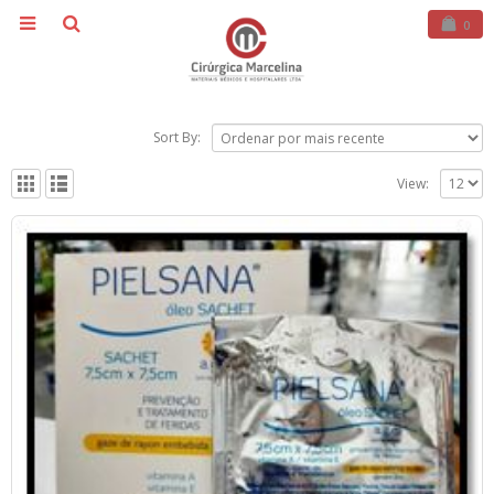
0
Sort By:
View: