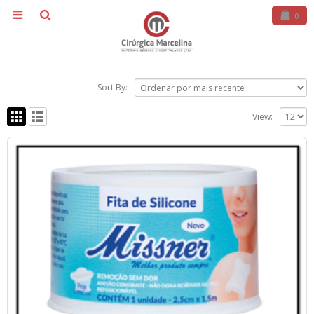
0
Sort By:
View: