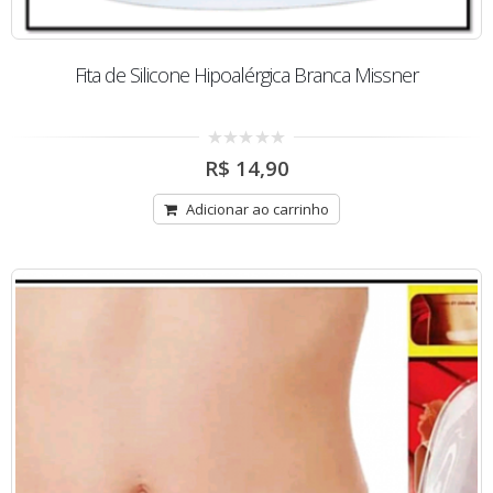
Fita de Silicone Hipoalérgica Branca Missner
0
R$
14,90
out
of
5
Adicionar ao carrinho