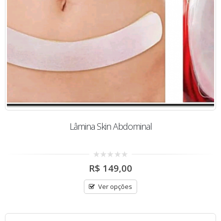
Lâmina Skin Abdominal
0
R$
149,00
out
of
5
Ver opções