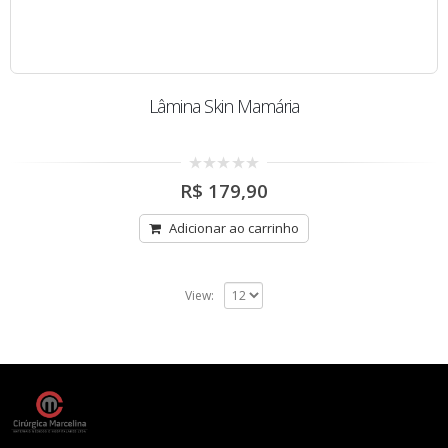
Lâmina Skin Mamária
0
R$
179,90
out
of
5
Adicionar ao carrinho
View: